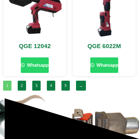
QGE 12042
QGE 6022M
Whatsapp
Whatsapp
1
2
3
4
5
→