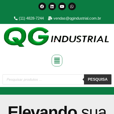
Pular
(11) 4828-7244
vendas@qgindustrial.com.br
para
o
conteúdo
PESQUISA
Elevando
sua