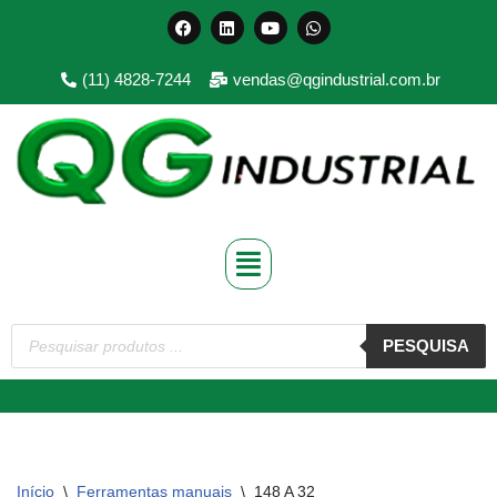
Pular
(11) 4828-7244
vendas@qgindustrial.com.br
para
o
conteúdo
PESQUISA
Início
\
Ferramentas manuais
\
148 A 32