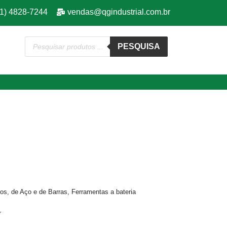
11) 4828-7244
vendas@qgindustrial.com.br
PESQUISA
cos, de Aço e de Barras
,
Ferramentas a bateria
r