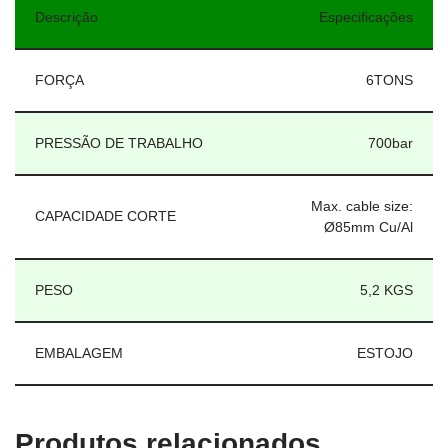
Descrição
Especificações
FORÇA
6TONS
PRESSÃO DE TRABALHO
700bar
Max. cable size:
CAPACIDADE CORTE
Ø85mm Cu/Al
PESO
5,2 KGS
EMBALAGEM
ESTOJO
Produtos relacionados