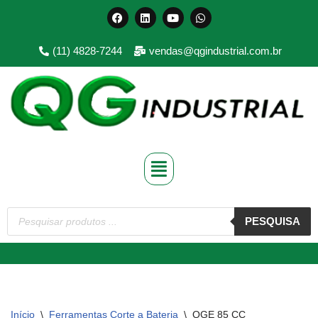
Pular
(11) 4828-7244
vendas@qgindustrial.com.br
para
o
conteúdo
PESQUISA
Início
\
Ferramentas Corte a Bateria
\
QGE 85 CC