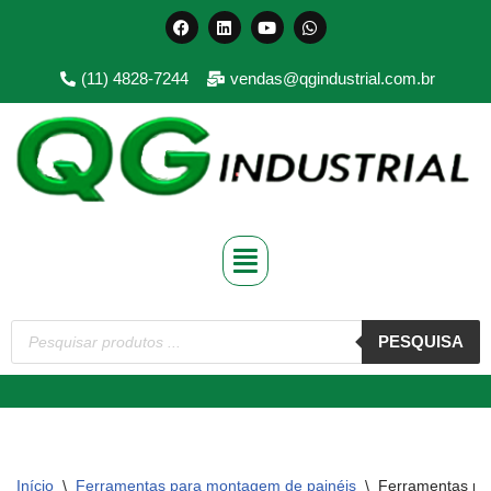
Pular
(11) 4828-7244
vendas@qgindustrial.com.br
para
o
conteúdo
PESQUISA
Início
\
Ferramentas para montagem de painéis
\
Ferramentas pa