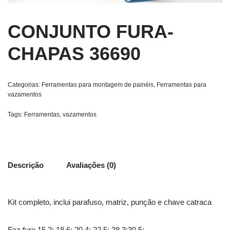
CONJUNTO FURA-
CHAPAS 36690
Categorias:
Ferramentas para montagem de painéis
,
Ferramentas para
vazamentos
Tags:
Ferramentas
,
vazamentos
Descrição
Avaliações (0)
Kit completo, inclui parafuso, matriz, punção e chave catraca
Faz furo 15,2; 18,6; 20,4; 22,5; 28,3;30,5;