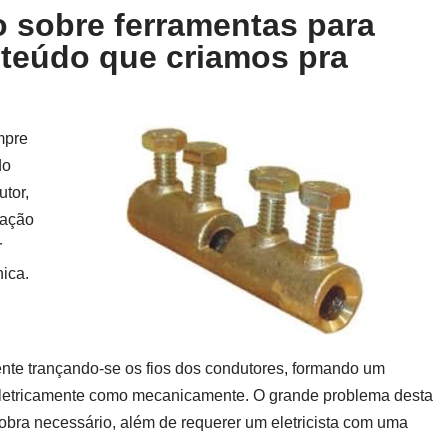
 sobre ferramentas para
nteúdo que criamos pra
pre
do
utor,
cação
r
nica.
nte trançando-se os fios dos condutores, formando um
eletricamente como mecanicamente. O grande problema desta
bra necessário, além de requerer um eletricista com uma