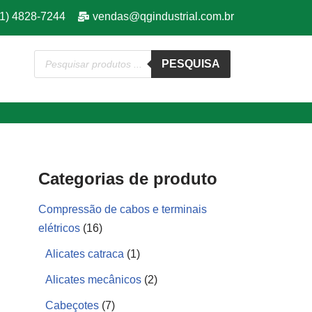
11) 4828-7244
vendas@qgindustrial.com.br
PESQUISA
Categorias de produto
Compressão de cabos e terminais
elétricos
(16)
Alicates catraca
(1)
Alicates mecânicos
(2)
Cabeçotes
(7)