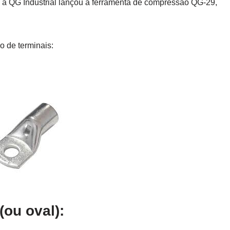
8 a QG Industrial lançou a ferramenta de compressão QG-29,
o de terminais:
ou oval):