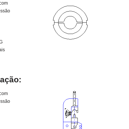
 com
essão
QG
ais
tação:
 com
essão